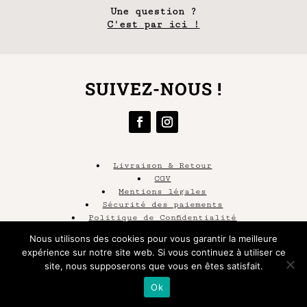
Une question ?
C'est par ici !
SUIVEZ-NOUS !
•
Livraison & Retour
•
CGV
•
Mentions légales
•
Sécurité des paiements
•
Politique de Confidentialité
Nous utilisons des cookies pour vous garantir la meilleure
expérience sur notre site web. Si vous continuez à utiliser ce
© 2020 Tous droits réservés – Chez Alex
site, nous supposerons que vous en êtes satisfait.
| Site web réalisé par
Toiledelin
Ok
Design