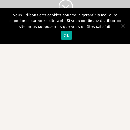
;
Nous utilisons des cookies pour vous garantir la meilleure
expérience sur notre site web. Si vous continuez à utiliser ce
site, nous supposerons que vous en êtes satisfait.
Ok
NOTRE
HISTOIRE
Après une longue carrière en
tant que barman de nuit, Alex a
cherché à se reconvertir pour
profiter de sa petite famille.
Grand amateur de vins, c’est en
2018 qu’il décide d’ouvrir une
cave à vins qui proposerait des