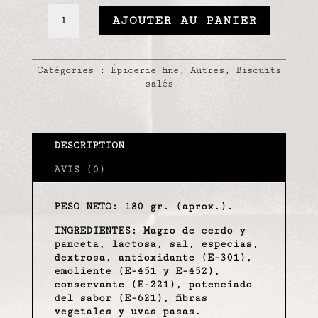
QUANTITÉ
AJOUTER AU PANIER
DE
FUET
RAISINS
SECS
Catégories :
Épicerie fine
,
Autres
,
Biscuits
salés
DESCRIPTION
AVIS (0)
PESO NETO: 180 gr. (aprox.).
INGREDIENTES:
Magro de cerdo y
panceta, lactosa, sal, especias,
dextrosa, antioxidante (E-301),
emoliente (E-451 y E-452),
conservante (E-221), potenciado
del sabor (E-621), fibras
vegetales y uvas pasas.