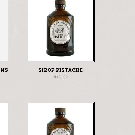
ONS
SIROP PISTACHE
€
12,00