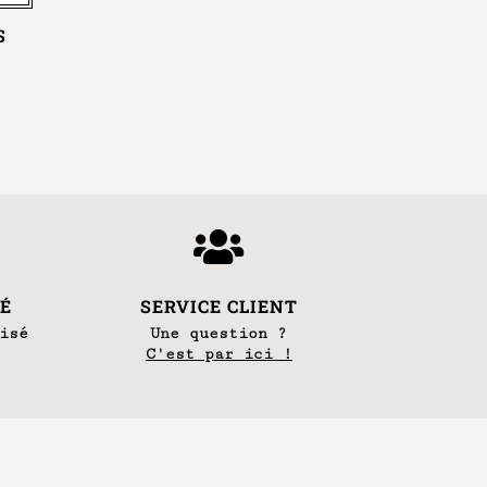
S

É
SERVICE CLIENT
isé
Une question ?
,
C'est par ici !