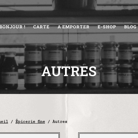
BONJOUR !
CARTE
A EMPORTER
E-SHOP
BLOG
AUTRES
ueil
/
Épicerie fine
/ Autres