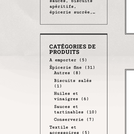
sauces, biscuits
apéritifs,
épicerie sucrée,…
CATÉGORIES DE
PRODUITS
A emporter
(5)
Épicerie fine
(31)
Autres
(8)
Biscuits salés
(1)
Huiles et
vinaigres
(6)
Sauces et
tartinables
(10)
Conserverie
(7)
Textile et
accessoires
(5)