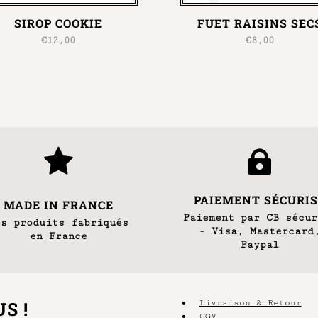
SIROP COOKIE
FUET RAISINS SEC
€
12,00
€
8,00


PAIEMENT SÉCURIS
MADE IN FRANCE
Paiement par CB sécur
es produits fabriqués
- Visa, Mastercard
en France
Paypal
•
S !
Livraison & Retour
•
CGV